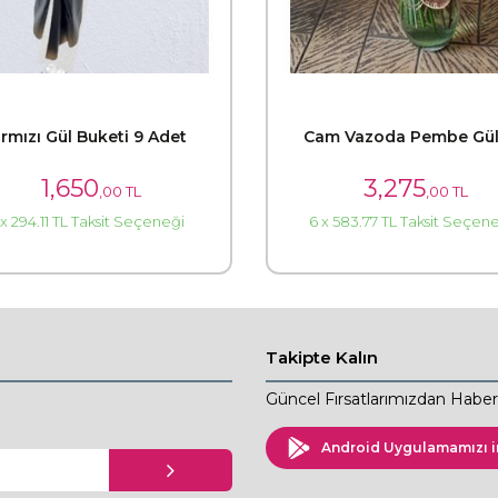
ırmızı Gül Buketi 9 Adet
Cam Vazoda Pembe Gül
1,650
3,275
,00 TL
,00 TL
 x 294.11 TL Taksit Seçeneği
6 x 583.77 TL Taksit Seçen
Takipte Kalın
Güncel Fırsatlarımızdan Haberd
Android Uygulamamızı i