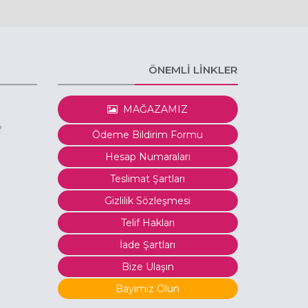
ÖNEMLİ LİNKLER
MAĞAZAMIZ
?
Ödeme Bildirim Formu
Hesap Numaraları
Teslimat Şartları
Gizlilik Sözleşmesi
Telif Hakları
İade Şartları
Bize Ulaşın
Bayimiz Olun