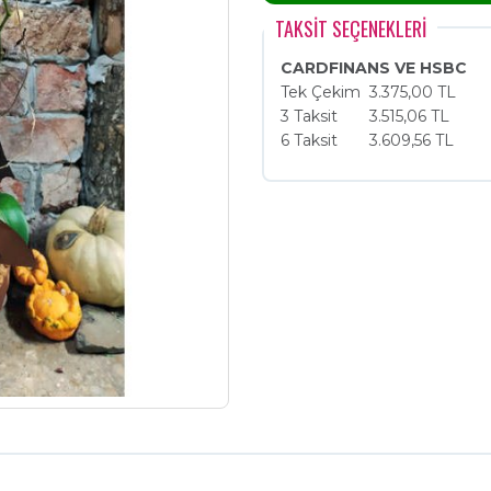
TAKSİT SEÇENEKLERİ
CARDFINANS VE HSBC
Tek Çekim
3.375,00 TL
3 Taksit
3.515,06 TL
6 Taksit
3.609,56 TL