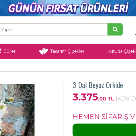
Güller
Tasarım Çiçekler
Kutuda Çiçekl
3 Dal Beyaz Orkide
3.375
(KDV Da
,00 TL
HEMEN SİPARİŞ V