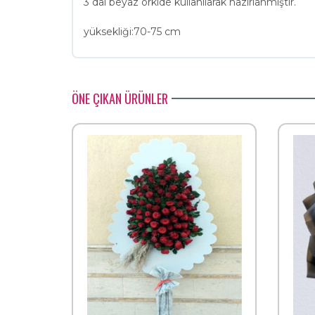
3 dal beyaz orkide kullanılarak hazırlanmıştır.
yüksekliği:70-75 cm
ÖNE ÇIKAN ÜRÜNLER