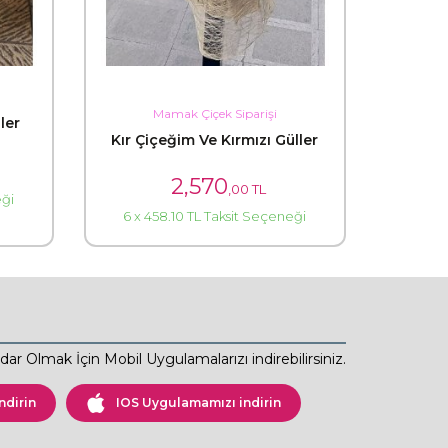
Mamak Çiçek Siparişi
ler
Kır Çiçeğim Ve Kırmızı Güller
2,570
,00 TL
eği
6 x 458.10 TL Taksit Seçeneği
ar Olmak İçin Mobil Uygulamalarızı indirebilirsiniz.
ndirin
IOS Uygulamamızı indirin