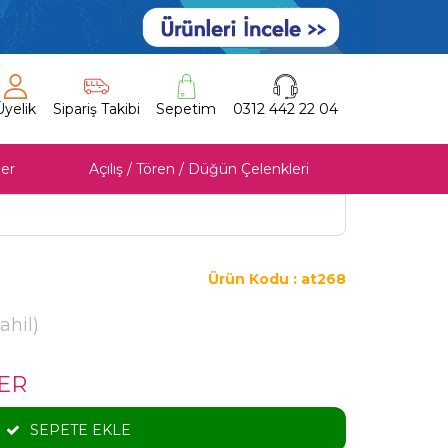
Üyelik
Sipariş Takibi
Sepetim
0312 442 22 04
er
Açılış / Tören / Düğün Çelenkleri
Ürün Kodu : at268
hil)
ER
SEPETE EKLE