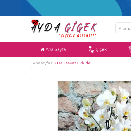
Ana Sayfa
Çiçek
Anasayfa
>
3 Dal Beyaz Orkide