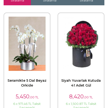
Sıralama
Sıralama
Sıralama
Seramikte 5 Dal Beyaz
Siyah Yuvarlak Kutuda
Orkide
41 Adet Gül
5,450
8,420
,00 TL
,00 TL
6 x 971.46 TL Taksit
6 x 1,500.87 TL Taksit
Seçeneği
Seçeneği