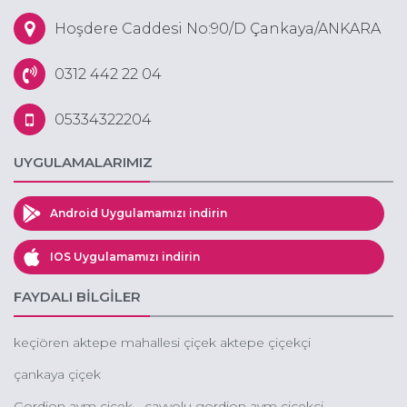
Hoşdere Caddesi No:90/D Çankaya/ANKARA
0312 442 22 04
05334322204
UYGULAMALARIMIZ
Android Uygulamamızı indirin
IOS Uygulamamızı indirin
FAYDALI BİLGİLER
keçiören aktepe mahallesi çiçek aktepe çiçekçi
çankaya çiçek
Gordion avm çiçek - çayyolu gordion avm çiçekçi