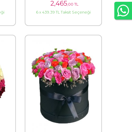
2,465
,00 TL
eği
6 x 439.39 TL Taksit Seçeneği