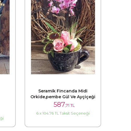
Seramik Fincanda Midi
Orkide,pembe Gül Ve Ayçiçeği
587
,71 TL
6 x 104.76 TL Taksit Seçeneği
ği