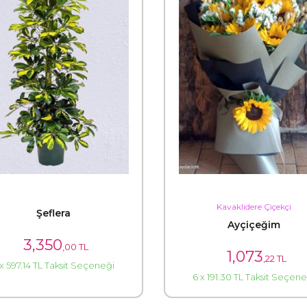
Kavaklıdere Çiçekçi
Şeflera
Ayçiçeğim
3,350
,00 TL
1,073
,22 TL
 x 597.14 TL Taksit Seçeneği
6 x 191.30 TL Taksit Seçene