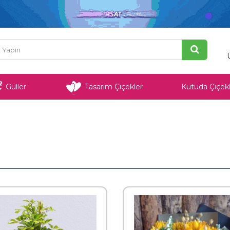
Güller
Tasarım Çiçekler
Kutuda Çiçekl