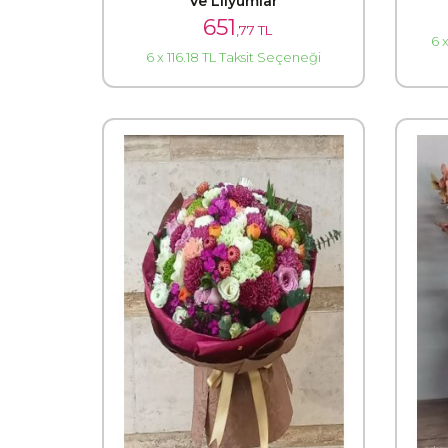
Ve Lilyumlar
651
,77 TL
6 
6 x 116.18 TL Taksit Seçeneği