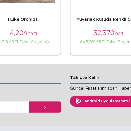
I Like Orchids
Yuvarlak Kutuda Renkli G
4,204
32,370
,20 TL
,00 TL
x 749.40 TL Taksit Seçeneği
6 x 5,769.95 TL Taksit Seçe
Takipte Kalın
Güncel Fırsatlarımızdan Haberd
Android Uygulamamızı i