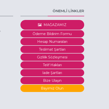
ÖNEMLİ LİNKLER
MAĞAZAMIZ
?
Ödeme Bildirim Formu
Hesap Numaraları
Teslimat Şartları
Gizlilik Sözleşmesi
Telif Hakları
İade Şartları
Bize Ulaşın
Bayimiz Olun