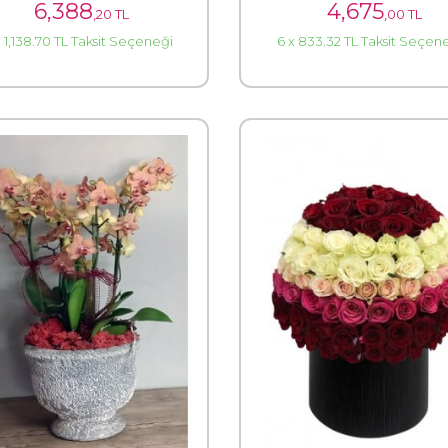
6,388
4,675
,20 TL
,00 TL
x 1,138.70 TL Taksit Seçeneği
6 x 833.32 TL Taksit Seçen