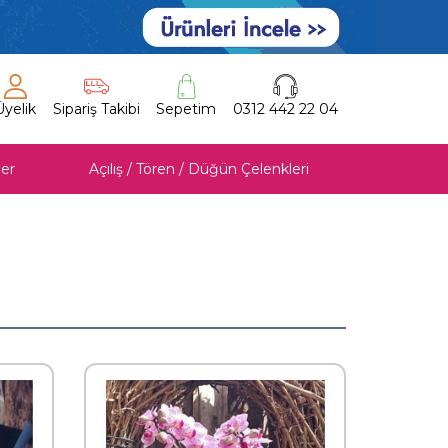
Üyelik
Sipariş Takibi
Sepetim
0312 442 22 04
er
Açılış / Tören / Düğün Çelenkleri