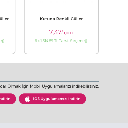
üller
Kutuda Renkli Güller
7,375
,00 TL
neği
6 x 1,314.59 TL Taksit Seçeneği
ar Olmak İçin Mobil Uygulamalarızı indirebilirsiniz.
ndirin
IOS Uygulamamızı indirin