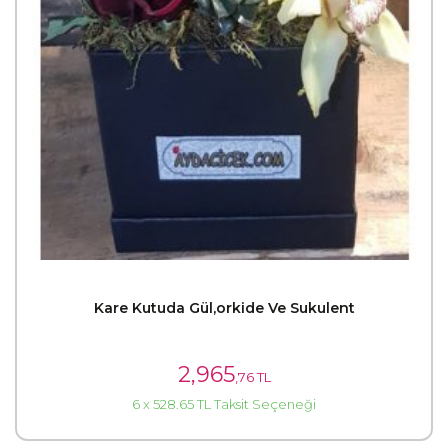
Kare Kutuda Gül,orkide Ve Sukulent
2,965
,76 TL
6 x 528.65 TL Taksit Seçeneği