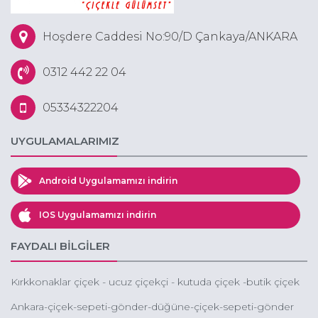
Hoşdere Caddesi No:90/D Çankaya/ANKARA
0312 442 22 04
05334322204
UYGULAMALARIMIZ
Android Uygulamamızı indirin
IOS Uygulamamızı indirin
FAYDALI BİLGİLER
Kırkkonaklar çiçek - ucuz çiçekçi - kutuda çiçek -butik çiçek
çankaya
Ankara-çiçek-sepeti-gönder-düğüne-çiçek-sepeti-gönder