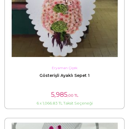
Eryaman Çiçek
Gösterişli Ayaklı Sepet 1
5,985
,00 TL
6 x 1,066.83 TL Taksit Seçeneği