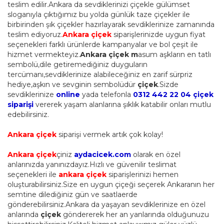
teslim edilir.Ankara da sevdiklerinizi çiçekle gülümset
sloganıyla çıktığımız bu yolda günlük taze çiçekler ile
birbirinden şık çiçekler hazırlayarak sevdiklerinize zamanında
teslim ediyoruz.
Ankara çiçek
siparişlerinizde uygun fiyat
seçenekleri farklı ürünlerde kampanyalar ve bol çeşit ile
hizmet vermekteyiz.
Ankara çiçek m
asum aşkların en tatlı
sembolü,dile getiremediğiniz duyguların
tercümanı,sevdiklerinize alabileceğiniz en zarif sürpriz
hediye,aşkın ve sevginin sembolüdür
çiçek
.Sizde
sevdiklerinize
online
yada telefonla
0312 442 22 04 çiçek
siparişi
vererek yaşam alanlarına şıklık katabilir onları mutlu
edebilirsiniz.
Ankara çiçek
siparişi vermek artık çok kolay!
Ankara çiçek
çiniz
aydacicek.com
olarak en özel
anlarınızda yanınızdayız.Hızlı ve güvenilir teslimat
seçenekleri ile
ankara çiçek
siparişlerinizi hemen
oluşturabilirsiniz.Size en uygun çiçeği seçerek Ankaranın her
semtine dilediğiniz gün ve saatlaerde
gönderebilirsiniz.Ankara da yaşayan sevdiklerinize en özel
anlarında
çiçek
göndererek her an yanlarında olduğunuzu