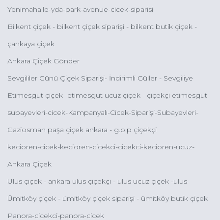
Yenimahalle-yda-park-avenue-cicek-siparisi
Bilkent çiçek - bilkent çiçek siparişi - bilkent butik çiçek -
bilkent çiçekçileri - bilkent kutuda çiçek
çankaya çiçek
Ankara Çiçek Gönder
Sevgililer Günü Çiçek Siparişi- İndirimli Güller - Sevgiliye
Çiçek - Kampanyalı Güller - Orkideler - Butik Çiçek Çeşitleri
Etimesgut çiçek -etimesgut ucuz çiçek - çiçekçi etimesgut
subayevleri-cicek-Kampanyalı-Cicek-Siparişi-Subayevleri-
Ucuz-Çiçek-Gönder-Subayevleri-Çiçekçileri
Gaziosman paşa çiçek ankara - g.o.p çiçekçi
kecioren-cicek-kecioren-cicekci-cicekci-kecioren-ucuz-
cicekci-kecioren
Ankara Çiçek
Ulus çiçek - ankara ulus çiçekçi - ulus ucuz çiçek -ulus
eğlence merkezi çiçek
Ümitköy çiçek - ümitköy çiçek siparişi - ümitköy butik çiçek
siparişi - ümitköy indirimli çiçek siparişi
Panora-cicekci-panora-cicek