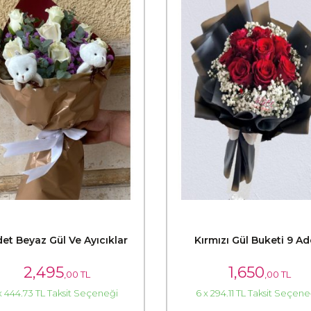
det Beyaz Gül Ve Ayıcıklar
Kırmızı Gül Buketi 9 Ad
2,495
1,650
,00 TL
,00 TL
x 444.73 TL Taksit Seçeneği
6 x 294.11 TL Taksit Seçene