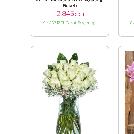
Buketi
2,845
,00 TL
6 x 507.12 TL Taksit Seçeneği
6 