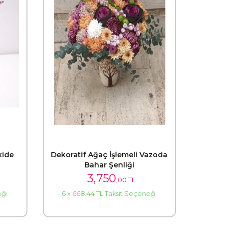
kide
Dekoratif Ağaç İşlemeli Vazoda
Bahar Şenliği
3,750
,00 TL
eği
6 x 668.44 TL Taksit Seçeneği