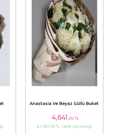
et
Anastasia Ve Beyaz Güllü Buket
4,641
,00 TL
ği
6 x 827.26 TL Taksit Seçeneği