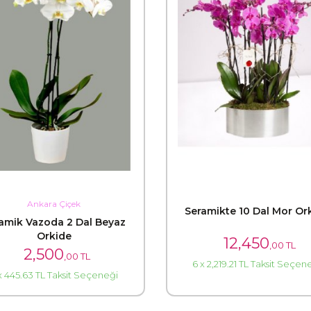
Ankara Çiçek
Seramikte 10 Dal Mor Or
amik Vazoda 2 Dal Beyaz
Orkide
12,450
,00 TL
2,500
,00 TL
6 x 2,219.21 TL Taksit Seçen
x 445.63 TL Taksit Seçeneği