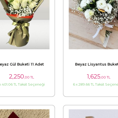
eyaz Gül Buketi 11 Adet
Beyaz Lisyantus Buket
2,250
1,625
,00 TL
,00 TL
x 401.06 TL Taksit Seçeneği
6 x 289.66 TL Taksit Seçen