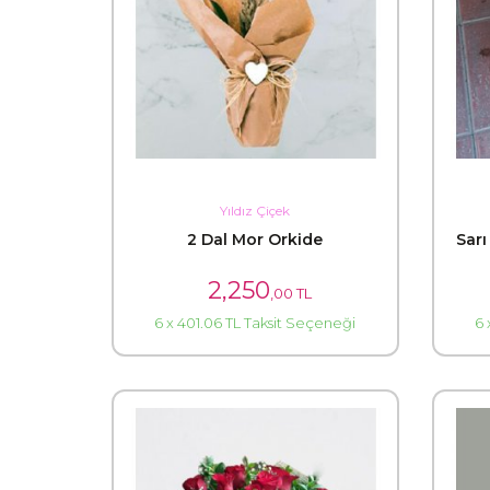
Yıldız Çiçek
2 Dal Mor Orkide
Sarı
2,250
,00 TL
6 x 401.06 TL Taksit Seçeneği
6 