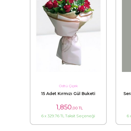
Odtü Çiçek
15 Adet Kırmızı Gül Buketi
Ser
1,850
,00 TL
6 x 329.76 TL Taksit Seçeneği
6 