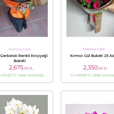
Kurtuluş Çiçek
Dikimevi Çiçek
 Gerberalı Renkli Kırçiçeği
Kırmızı Gül Buketi 25 A
Buketi
2,675
2,350
,00 TL
,00 TL
x 476.82 TL Taksit Seçeneği
6 x 418.89 TL Taksit Seçen