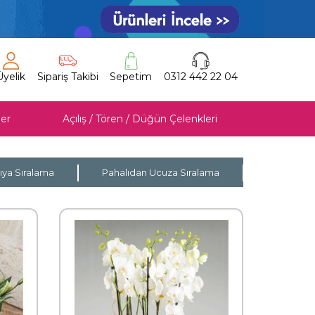
Üyelik
Sipariş Takibi
Sepetim
0312 442 22 04
er
Açılış / Tören / Düğün Çelenkleri
ıya Sıralama
Pahalıdan Ucuza Sıralama