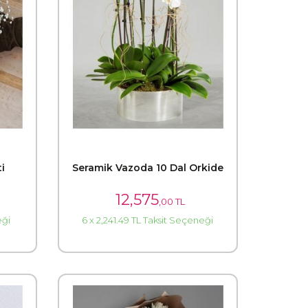
i
Seramik Vazoda 10 Dal Orkide
12,575
,00 TL
eği
6 x 2,241.49 TL Taksit Seçeneği