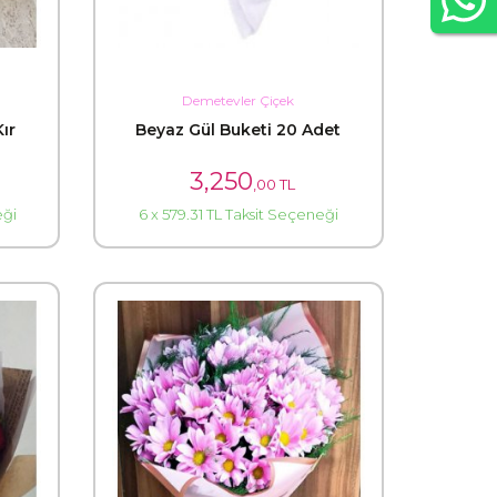
Demetevler Çiçek
ır
Beyaz Gül Buketi 20 Adet
3,250
,00 TL
eği
6 x 579.31 TL Taksit Seçeneği