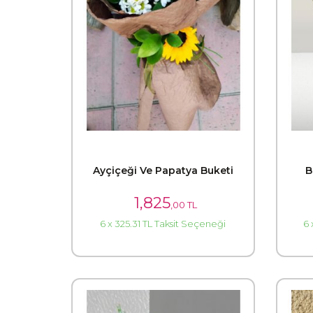
Ayçiçeği Ve Papatya Buketi
B
1,825
,00 TL
6 x 325.31 TL Taksit Seçeneği
6 