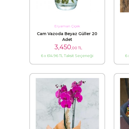
Eryaman Çiçek
Cam Vazoda Beyaz Güller 20
Adet
3,450
,00 TL
6 x 614.96 TL Taksit Seçeneği
6 