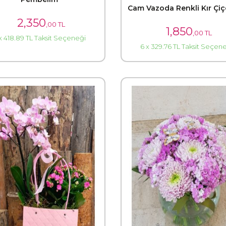
Cam Vazoda Renkli Kır Çiç
2,350
,00 TL
1,850
,00 TL
x 418.89 TL Taksit Seçeneği
6 x 329.76 TL Taksit Seçen