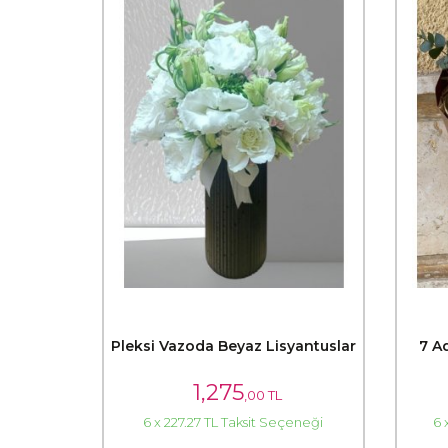
Pleksi Vazoda Beyaz Lisyantuslar
7 A
1,275
,00 TL
6 x 227.27 TL Taksit Seçeneği
6 