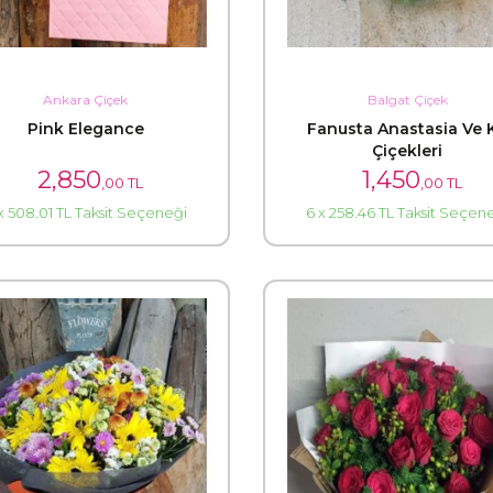
Ankara Çiçek
Balgat Çiçek
Pink Elegance
Fanusta Anastasia Ve K
Çiçekleri
2,850
1,450
,00 TL
,00 TL
x 508.01 TL Taksit Seçeneği
6 x 258.46 TL Taksit Seçen