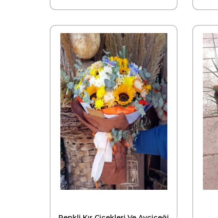
Renkli Kır Çiçekleri Ve Ayçiçeği