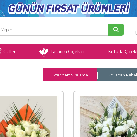
Güller
Tasarım Çiçekler
Kutuda Çiçekl
Standart Sıralama
Ucuzdan Pahal