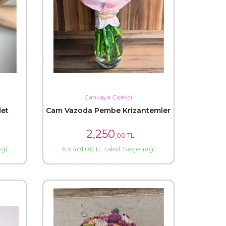
Çankaya Çiçekçi
det
Cam Vazoda Pembe Krizantemler
2,250
,00 TL
eği
6 x 401.06 TL Taksit Seçeneği