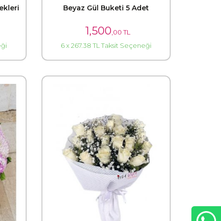
ekleri
Beyaz Gül Buketi 5 Adet
1,500
,00 TL
eği
6 x 267.38 TL Taksit Seçeneği