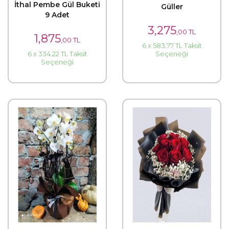
İthal Pembe Gül Buketi
Güller
9 Adet
3,275
,00 TL
1,875
,00 TL
6 x 583.77 TL Taksit
Seçeneği
6 x 334.22 TL Taksit
Seçeneği