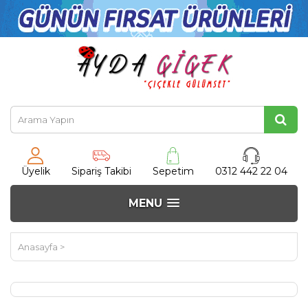
Üyelik
Sipariş Takibi
Sepetim
0312 442 22 04
MENU
Anasayfa
>