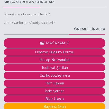
park-caddesi
SIKÇA SORULAN SORULAR
Siparişimin Durumu Nedir.?
Özel Günlerde Sipariş Saatleri.?
ÖNEMLİ LİNKLER
MAĞAZAMIZ
Ödeme Bildirim Formu
Hesap Numaraları
Teslimat Şartları
Gizlilik Sözleşmesi
Telif Hakları
İade Şartları
Bize Ulaşın
Bayimiz Olun