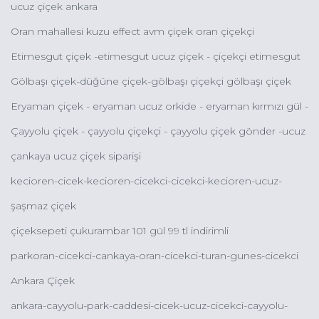
ucuz çiçek ankara
Oran mahallesi kuzu effect avm çiçek oran çiçekçi
Etimesgut çiçek -etimesgut ucuz çiçek - çiçekçi etimesgut
Gölbaşı çiçek-düğüne çiçek-gölbaşı çiçekçi gölbaşı çiçek
sepeti gönder
Eryaman çiçek - eryaman ucuz orkide - eryaman kırmızı gül -
eryaman kız isteme çiçeği
Çayyolu çiçek - çayyolu çiçekçi - çayyolu çiçek gönder -ucuz
çiçek keçiören
çankaya ucuz çiçek siparişi
kecioren-cicek-kecioren-cicekci-cicekci-kecioren-ucuz-
cicekci-kecioren
şaşmaz çiçek
çiçeksepeti çukurambar 101 gül 99 tl indirimli
parkoran-cicekci-cankaya-oran-cicekci-turan-gunes-cicekci
Ankara Çiçek
ankara-cayyolu-park-caddesi-cicek-ucuz-cicekci-cayyolu-