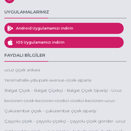
UYGULAMALARIMIZ
Android Uygulamamızı indirin
IOS Uygulamamızı indirin
FAYDALI BİLGİLER
ucuz çiçek ankara
Yenimahalle-yda-park-avenue-cicek-siparisi
Balgat Çiçek - Balgat Çiçekçi - Balgat Çiçek Siparişi - Ucuz
Çiçek Balgat - Ucuz Orkide Siparişi Balgat
kecioren-cicek-kecioren-cicekci-cicekci-kecioren-ucuz-
cicekci-kecioren
Çukurambar çiçek - çukurambar çiçek siparişi
Çayyolu çiçek - çayyolu çiçekçi - çayyolu çiçek gönder -ucuz
çiçek keçiören