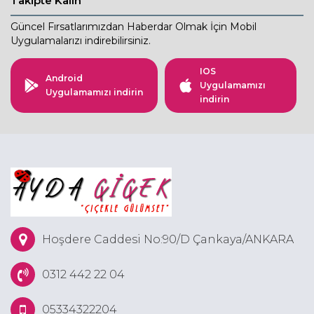
Takipte Kalın
Güncel Fırsatlarımızdan Haberdar Olmak İçin Mobil
Uygulamalarızı indirebilirsiniz.
IOS
Android
Uygulamamızı
Uygulamamızı indirin
indirin
Hoşdere Caddesi No:90/D Çankaya/ANKARA
0312 442 22 04
05334322204