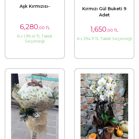
Aşk Kırmızısı-
Kırmızı Gül Buketi 9
Adet
6,280
,00 TL
1,650
,00 TL
6 x 1,119.41 TL Taksit
6 x 294.11 TL Taksit Seçeneği
Seçeneği