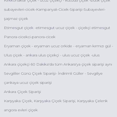
Kırkkonaklar çiçek - ucuz çiçekçi - kutuda çiçek -butik çiçek
çankaya
subayevleri-cicek-Kampanyalı-Cicek-Siparişi-Subayevleri-
Ucuz-Çiçek-Gönder-Subayevleri-Çiçekçileri
şaşmaz çiçek
Etimesgut çiçek -etimesgut ucuz çiçek - çiçekçi etimesgut
Panora-cicekci-panora-cicek
Eryaman çiçek - eryaman ucuz orkide - eryaman kırmızı gül -
eryaman kız isteme çiçeği
Ulus çiçek - ankara ulus çiçekçi - ulus ucuz çiçek -ulus
eğlence merkezi çiçek
Ankara çiçekçi 60 Dakika'da tüm Ankara'ya çiçek siparişi aynı
gün çiçek gönder
Sevgililer Günü Çiçek Siparişi- İndirimli Güller - Sevgiliye
Çiçek - Kampanyalı Güller - Orkideler - Butik Çiçek Çeşitleri
çankaya ucuz çiçek siparişi
Ankara Çiçek Siparişi
Karşıyaka Çiçek, Karşıyaka Çiçek Siparişi, Karşıyaka Çelenk
Siparişi, Karşıyaka Ucuz Çiçek Gönder
angora evleri çiçek