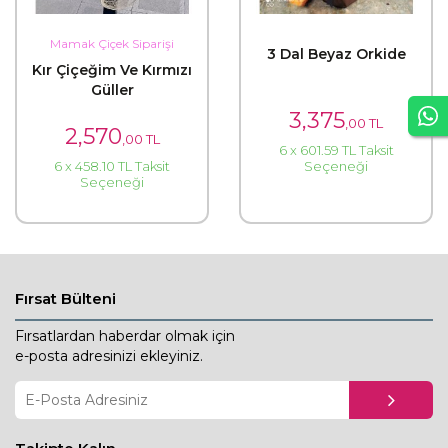
Mamak Çiçek Siparişi
3 Dal Beyaz Orkide
Kır Çiçeğim Ve Kırmızı
Güller
3,375
,00 TL
2,570
,00 TL
6 x 601.59 TL Taksit
Seçeneği
6 x 458.10 TL Taksit
Seçeneği
Fırsat Bülteni
Fırsatlardan haberdar olmak için
e-posta adresinizi ekleyiniz.