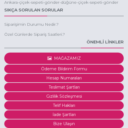
Ankara-çiçek-sepeti-gönder-düğüne-çiçek-sepeti-gönder
SIKÇA SORULAN SORULAR
Siparişimin Durumu Nedir.?
Özel Günlerde Sipariş Saatleri.?
ÖNEMLİ LİNKLER
MAĞAZAMIZ
Ödeme Bildirim Formu
Hesap Numaraları
Teslimat Şartları
Gizlilik Sözleşmesi
Telif Hakları
İade Şartları
Bize Ulaşın