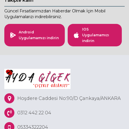
Takipte Kalın
Güncel Fırsatlarımızdan Haberdar Olmak İçin Mobil
Uygulamalarızı indirebilirsiniz.
IOS
Android
Uygulamamızı
Uygulamamızı indirin
indirin
Hoşdere Caddesi No:90/D Çankaya/ANKARA
0312 442 22 04
05334322204