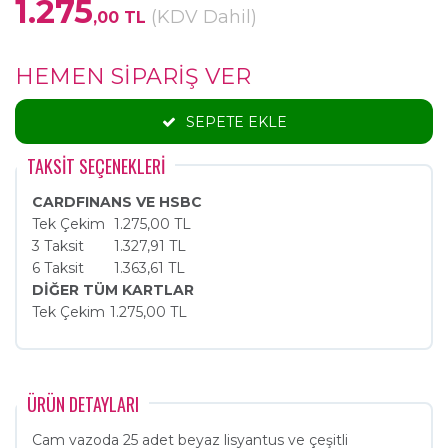
1.275
(KDV Dahil)
,00 TL
HEMEN SİPARİŞ VER
SEPETE EKLE
TAKSİT SEÇENEKLERİ
CARDFINANS VE HSBC
Tek Çekim
1.275,00 TL
3 Taksit
1.327,91 TL
6 Taksit
1.363,61 TL
DİĞER TÜM KARTLAR
Tek Çekim
1.275,00 TL
ÜRÜN DETAYLARI
Cam vazoda 25 adet beyaz lisyantus ve çeşitli