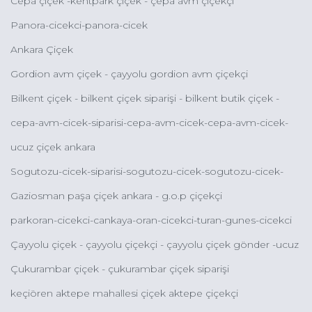
Cepa çiçek -kentpark çiçek - çepa avm çiçekçi
Panora-cicekci-panora-cicek
Ankara Çiçek
Gordion avm çiçek - çayyolu gordion avm çiçekçi
Bilkent çiçek - bilkent çiçek siparişi - bilkent butik çiçek -
bilkent çiçekçileri - bilkent kutuda çiçek
cepa-avm-cicek-siparisi-cepa-avm-cicek-cepa-avm-cicek-
gonder-cepa-avm-online-cicek-gonder-cepa-avm-
ucuz çiçek ankara
cicekcileri
Sogutozu-cicek-siparisi-sogutozu-cicek-sogutozu-cicek-
siparisi-online-sogutozu-cicek-siparisi-sogutozu-cicekcileri
Gaziosman paşa çiçek ankara - g.o.p çiçekçi
parkoran-cicekci-cankaya-oran-cicekci-turan-gunes-cicekci
Çayyolu çiçek - çayyolu çiçekçi - çayyolu çiçek gönder -ucuz
çiçek keçiören
Çukurambar çiçek - çukurambar çiçek siparişi
keçiören aktepe mahallesi çiçek aktepe çiçekçi