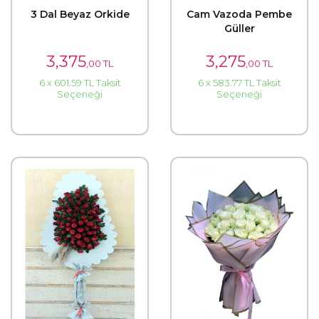
3 Dal Beyaz Orkide
Cam Vazoda Pembe
Güller
3,375
3,275
,00 TL
,00 TL
6 x 601.59 TL Taksit
6 x 583.77 TL Taksit
Seçeneği
Seçeneği