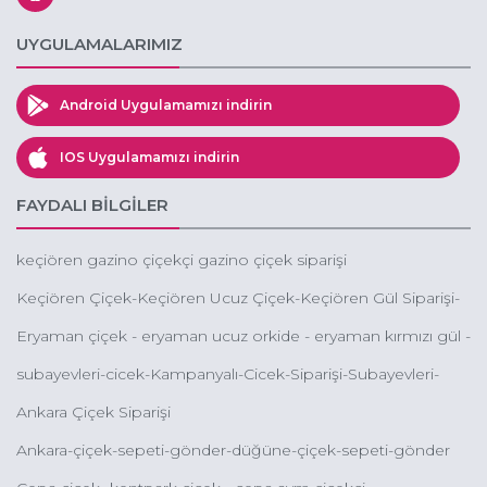
UYGULAMALARIMIZ
Android Uygulamamızı indirin
IOS Uygulamamızı indirin
FAYDALI BİLGİLER
keçiören gazino çiçekçi gazino çiçek siparişi
Keçiören Çiçek-Keçiören Ucuz Çiçek-Keçiören Gül Siparişi-
Keçiören Online Çiçek Siparişi-Keçiören Çiçekçileri
Eryaman çiçek - eryaman ucuz orkide - eryaman kırmızı gül -
eryaman kız isteme çiçeği
subayevleri-cicek-Kampanyalı-Cicek-Siparişi-Subayevleri-
Ucuz-Çiçek-Gönder-Subayevleri-Çiçekçileri
Ankara Çiçek Siparişi
Ankara-çiçek-sepeti-gönder-düğüne-çiçek-sepeti-gönder