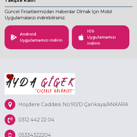
Takipte Kalın
Güncel Fırsatlarımızdan Haberdar Olmak İçin Mobil
Uygulamalarızı indirebilirsiniz.
IOS
Android
Uygulamamızı
Uygulamamızı indirin
indirin
Hoşdere Caddesi No:90/D Çankaya/ANKARA
0312 442 22 04
05334322204