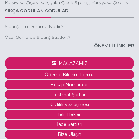
Karşıyaka Çiçek, Karşıyaka Çiçek Siparişi, Karşıyaka Çelenk
Siparişi, Karşıyaka Ucuz Çiçek Gönder
SIKÇA SORULAN SORULAR
Siparişimin Durumu Nedir.?
Özel Günlerde Sipariş Saatleri.?
ÖNEMLİ LİNKLER
MAĞAZAMIZ
Ödeme Bildirim Formu
Hesap Numaraları
Teslimat Şartları
Gizlilik Sözleşmesi
Telif Hakları
İade Şartları
Bize Ulaşın