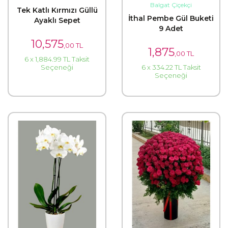
Balgat Çiçekçi
Tek Katlı Kırmızı Güllü
İthal Pembe Gül Buketi
Ayaklı Sepet
9 Adet
10,575
,00 TL
1,875
,00 TL
6 x 1,884.99 TL Taksit
Seçeneği
6 x 334.22 TL Taksit
Seçeneği