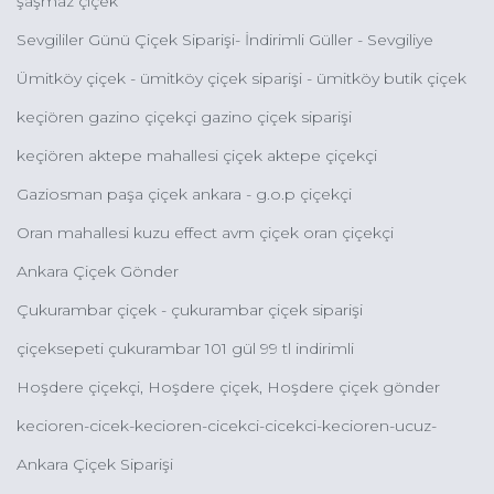
şaşmaz çiçek
Sevgililer Günü Çiçek Siparişi- İndirimli Güller - Sevgiliye
Çiçek - Kampanyalı Güller - Orkideler - Butik Çiçek Çeşitleri
Ümitköy çiçek - ümitköy çiçek siparişi - ümitköy butik çiçek
siparişi - ümitköy indirimli çiçek siparişi
keçiören gazino çiçekçi gazino çiçek siparişi
keçiören aktepe mahallesi çiçek aktepe çiçekçi
Gaziosman paşa çiçek ankara - g.o.p çiçekçi
Oran mahallesi kuzu effect avm çiçek oran çiçekçi
Ankara Çiçek Gönder
Çukurambar çiçek - çukurambar çiçek siparişi
çiçeksepeti çukurambar 101 gül 99 tl indirimli
Hoşdere çiçekçi, Hoşdere çiçek, Hoşdere çiçek gönder
kecioren-cicek-kecioren-cicekci-cicekci-kecioren-ucuz-
cicekci-kecioren
Ankara Çiçek Siparişi