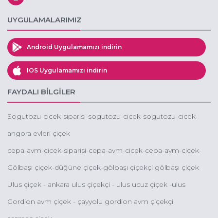
UYGULAMALARIMIZ
Android Uygulamamızı indirin
IOS Uygulamamızı indirin
FAYDALI BİLGİLER
Sogutozu-cicek-siparisi-sogutozu-cicek-sogutozu-cicek-
siparisi-online-sogutozu-cicek-siparisi-sogutozu-cicekcileri
angora evleri çiçek
cepa-avm-cicek-siparisi-cepa-avm-cicek-cepa-avm-cicek-
gonder-cepa-avm-online-cicek-gonder-cepa-avm-
Gölbaşı çiçek-düğüne çiçek-gölbaşı çiçekçi gölbaşı çiçek
cicekcileri
sepeti gönder
Ulus çiçek - ankara ulus çiçekçi - ulus ucuz çiçek -ulus
eğlence merkezi çiçek
Gordion avm çiçek - çayyolu gordion avm çiçekçi