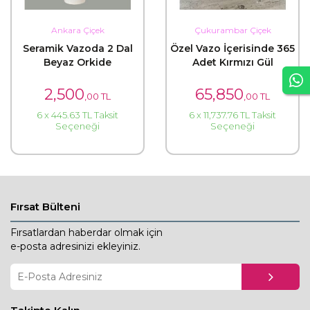
Ankara Çiçek
Çukurambar Çiçek
Seramik Vazoda 2 Dal
Özel Vazo İçerisinde 365
Beyaz Orkide
Adet Kırmızı Gül
2,500
65,850
,00 TL
,00 TL
6 x 445.63 TL Taksit
6 x 11,737.76 TL Taksit
Seçeneği
Seçeneği
Fırsat Bülteni
Fırsatlardan haberdar olmak için
e-posta adresinizi ekleyiniz.