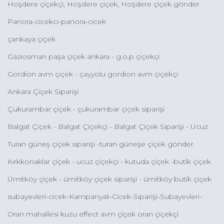
Hoşdere çiçekçi, Hoşdere çiçek, Hoşdere çiçek gönder
Panora-cicekci-panora-cicek
çankaya çiçek
Gaziosman paşa çiçek ankara - g.o.p çiçekçi
Gordion avm çiçek - çayyolu gordion avm çiçekçi
Ankara Çiçek Siparişi
Çukurambar çiçek - çukurambar çiçek siparişi
Balgat Çiçek - Balgat Çiçekçi - Balgat Çiçek Siparişi - Ucuz
Çiçek Balgat - Ucuz Orkide Siparişi Balgat
Turan güneş çiçek siparişi -turan güneşe çiçek gönder
Kırkkonaklar çiçek - ucuz çiçekçi - kutuda çiçek -butik çiçek
çankaya
Ümitköy çiçek - ümitköy çiçek siparişi - ümitköy butik çiçek
siparişi - ümitköy indirimli çiçek siparişi
subayevleri-cicek-Kampanyalı-Cicek-Siparişi-Subayevleri-
Ucuz-Çiçek-Gönder-Subayevleri-Çiçekçileri
Oran mahallesi kuzu effect avm çiçek oran çiçekçi