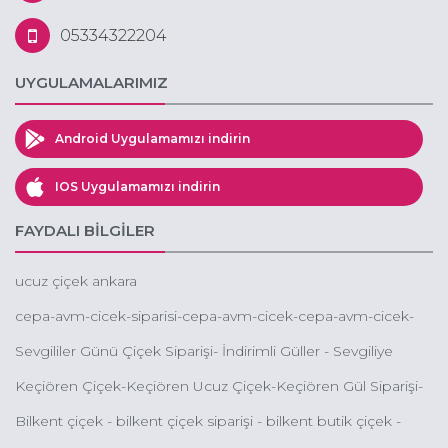
05334322204
UYGULAMALARIMIZ
Android Uygulamamızı indirin
IOS Uygulamamızı indirin
FAYDALI BİLGİLER
ucuz çiçek ankara
cepa-avm-cicek-siparisi-cepa-avm-cicek-cepa-avm-cicek-
gonder-cepa-avm-online-cicek-gonder-cepa-avm-
Sevgililer Günü Çiçek Siparişi- İndirimli Güller - Sevgiliye
cicekcileri
Çiçek - Kampanyalı Güller - Orkideler - Butik Çiçek Çeşitleri
Keçiören Çiçek-Keçiören Ucuz Çiçek-Keçiören Gül Siparişi-
Keçiören Online Çiçek Siparişi-Keçiören Çiçekçileri
Bilkent çiçek - bilkent çiçek siparişi - bilkent butik çiçek -
bilkent çiçekçileri - bilkent kutuda çiçek