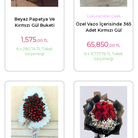
Çukurambar Çiçek
Beyaz Papatya Ve
Özel Vazo İçerisinde 365
Kırmızı Gül Buketi
Adet Kırmızı Gül
1,575
,00 TL
65,850
,00 TL
6 x 280.74 TL Taksit
Seçeneği
6 x 11,737.76 TL Taksit
Seçeneği