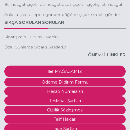
Etimesgut çiçek -etimesgut ucuz çiçek - çiçekçi etimesgut
Ankara-çiçek-sepeti-gönder-düğüne-çiçek-sepeti-gönder
SIKÇA SORULAN SORULAR
Siparişimin Durumu Nedir.?
Özel Günlerde Sipariş Saatleri.?
ÖNEMLİ LİNKLER
MAĞAZAMIZ
Ödeme Bildirim Formu
Hesap Numaraları
Teslimat Şartları
Gizlilik Sözleşmesi
Telif Hakları
İade Şartları