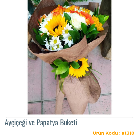
Ayçiçeği ve Papatya Buketi
Ürün Kodu : at310